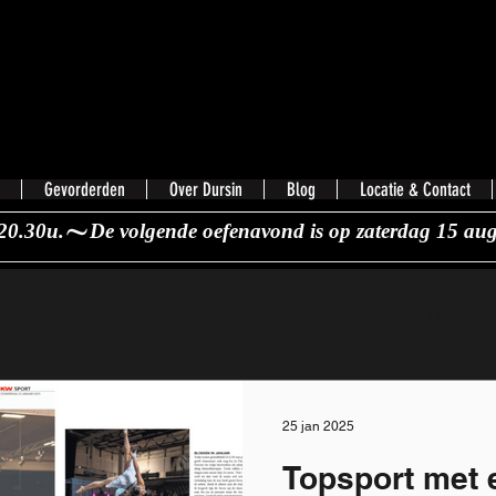
Gevorderden
Over Dursin
Blog
Locatie & Contact
20.30u.
Disco Dance Freestyle
Disco Slow
Disco F
25 jan 2025
Topsport met 