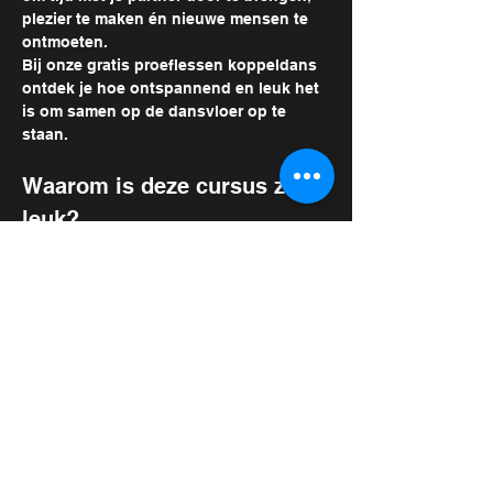
plezier te maken én nieuwe mensen te 
ontmoeten. 
Bij onze gratis proeflessen koppeldans 
ontdek je hoe ontspannend en leuk het 
is om samen op de dansvloer op te 
staan.
Waarom is deze cursus zo 
leuk?
Samen genieten:
 Een nieuwe hobby die 
jullie dichter bij elkaar brengt.
Gezellige sfeer:
 Geniet tussen de 
danspassen door van een drankje in 
onze cafetaria en breid je sociale kring 
uit.
Meer weergeven