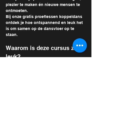
plezier te maken én nieuwe mensen te 
ontmoeten. 
Bij onze gratis proeflessen koppeldans 
ontdek je hoe ontspannend en leuk het 
is om samen op de dansvloer op te 
staan.
Waarom is deze cursus zo 
leuk?
Samen genieten:
 Een nieuwe hobby die 
jullie dichter bij elkaar brengt.
Gezellige sfeer:
 Geniet tussen de 
danspassen door van een drankje in 
onze cafetaria en breid je sociale kring 
uit.
Meer weergeven