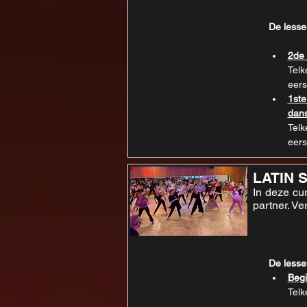
De lesse
2de 
Telk
eers
1ste
dans
Telk
eers
LATIN 
In deze cu
partner. Ve
De lesse
Begi
Telk