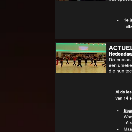
1e j
Telk
ACTUE
Hedendaag
De cursus 
een unieke 
die hun te
Al de les
van 14 s
Begi
Woen
16 s
Maan