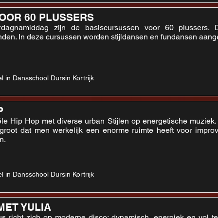
OOR 60 PLUSSERS
dagnamiddag zijn de basiscursussen voor 60 plussers. D
nden. In deze cursussen worden stijldansen en fundansen aang
l in Dansschool Dursin Kortrijk
P
e Hip Hop met diverse urban Stijlen op energetische muziek. D
groot dat men werkelijk een enorme ruimte heeft voor improv
n.
l in Dansschool Dursin Kortrijk
MET YULIA
s richt zich op moderne disco: dynamisch, energiek en vol te