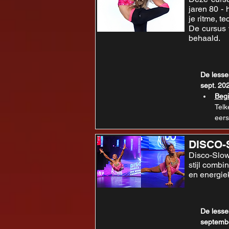
jaren 80 - 
je ritme, t
De cursus 
behaald.
De lesse
sept. 20
Begi
Telk
eers
DISCO
Disco-Slow 
stijl combi
en energie
De lesse
septemb