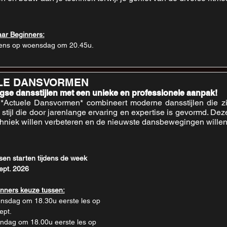
aar Beginners:
ens op woensdag om 20.45u.
LE DANSVORMEN
se dansstijlen met een unieke en professionele aanpak!
*Actuele Dansvormen* combineert moderne dansstijlen die z
stijl die door jarenlange ervaring en expertise is gevormd. Dez
chniek willen verbeteren en de nieuwste dansbewegingen willen
sen starten tijdens de week 
ept. 2026
nners keuze tussen:
sdag om 18.30u eerste les op 
ept.
dag om 18.00u eerste les op 