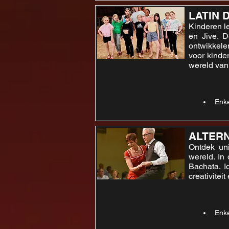
LATIN 
Kinderen l
en Jive. D
ontwikkele
voor kinde
wereld van
Enke
ALTERN
Ontdek uni
wereld. In
Bachata. I
creativitei
Enke