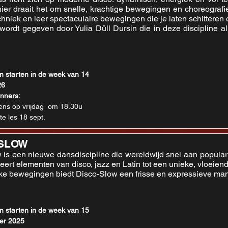
hier draait het om snelle, krachtige bewegingen en choreografi
echniek en leer spectaculaire bewegingen die je laten schitteren
wordt gegeven door Yulia Düll Dursin die in deze discipline al
n starten in de week van 14 
26
nners:
ens op vrijdag  om 18.30u 
te les 18 sept.
-SLOW
is een nieuwe dansdiscipline die wereldwijd snel aan popularit
neert elementen van disco, jazz en Latin tot een unieke, vloei
ke bewegingen biedt Disco-Slow een frisse en expressieve man
n starten in de week van 15 
er 2025