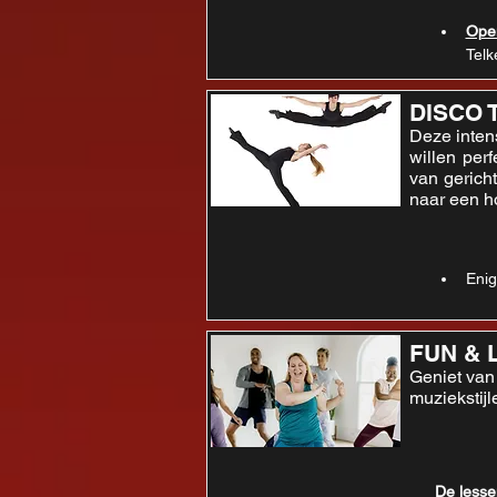
Open
Telk
DISCO 
Deze inten
willen per
van gerich
naar een ho
Enig
FUN & 
Geniet van
muziekstijl
De lesse