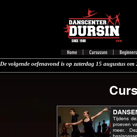
SINCE 1980
vzw
Home
Cursussen
Beginners
De volgende oefenavond is op zaterdag 15 augustus om 
Curs
DANSE
Tijdens de
proeven va
meer. Deze
basispassen