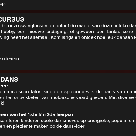
ept.
CURSUS
n bij onze swinglessen en beleef de magie van deze unieke dans
 hobby, een nieuwe uitdaging, of gewoon een fantastische
wing heeft het allemaal. Kom langs en ontdek hoe leuk dansen k
basiscurus
RDANS
ters:
erdanslessen laten kinderen spelenderwijs de basis van dans
n het ontwikkelen van motorische vaardigheden. Met diverse
uk!
ren van het 1ste t/m 3de leerjaar:
ssen leren kinderen coole dansmoves op energieke, populaire m
en en plezier te maken op de dansvloer!