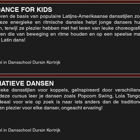
DANCE FOR KIDS
eren de basis van populaire Latijns-Amerikaanse dansstijlen
eze energieke en ritmische dansles helpt jonge dansers hu
n, terwijl ze plezier hebben met het leren van leuke choreogra
ren die van beweging en ritme houden en op een speelse ma
 Latin dans!
l in Dansschool Dursin Kortrijk
ATIEVE DANSEN
eke dansstijlen voor koppels, geïnspireerd door verschill
 deze cursus leer je dansen zoals Popcorn Swing, Lola Tang
deaal voor wie op zoek is naar iets anders dan de traditione
t en plezier voor elke danser, ongeacht ervaring!
l in Dansschool Dursin Kortrijk