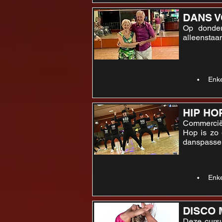
DANS V
Op donder
alleenstaa
Enke
HIP HO
Commerciël
Hop is zo 
danspasse
Enke
DISCO 
Deze cursu