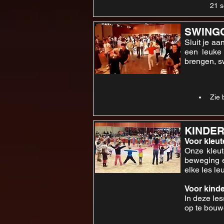
21 s
SWING
Sluit je aa
een leuke
brengen, s
Zie 
KINDE
Voor kleu
Onze kleut
beweging e
elke les le
Voor kinde
In deze le
op te bouw